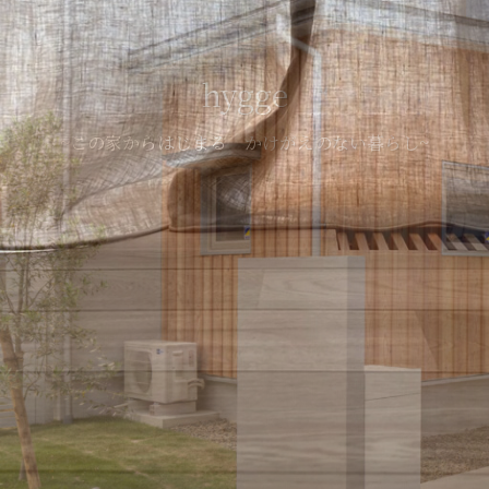
hygge
~この家からはじまる かけがえのない暮らし~