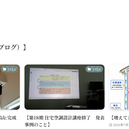
（ブログ）】
FIKA
FIKA
郡山:完成
【第18期 住宅空調設計講座修了 発表
【増えて
事例のこと】
2026年7月