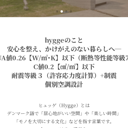
hyggeのこと
安心を整え、かけがえのない暮らしへ─
UA値0.26【W/㎡･K】以下（断熱等性能等級7
C値0.2【㎠/㎡】以下
耐震等級３（許容応力度計算）+制震
個別空調設計
ヒュッゲ（Hygge）とは
デンマーク語で「居心地がいい空間」や「楽しい時間」
「モノを大切にする文化」などを指す言葉です。