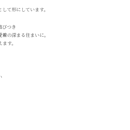
として形にしています。
結びつき
愛着の深まる住まいに。
えます。
い