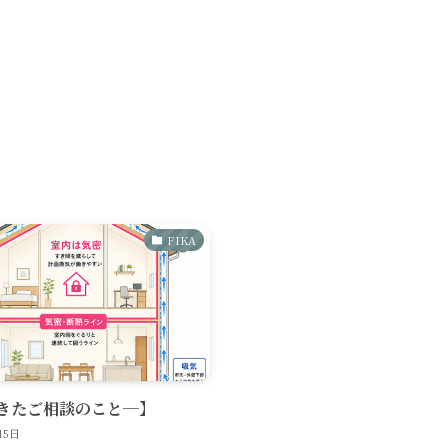
FIKA
きたご相談のこと─】
15日