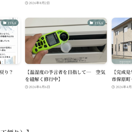
2026年8月2日
FIKA
FIKA
戻り？
【温湿度の予言者を目指して─ 空気
【完成見
を紐解く修行中】
市保原町
2026年6月6日
2026年4月