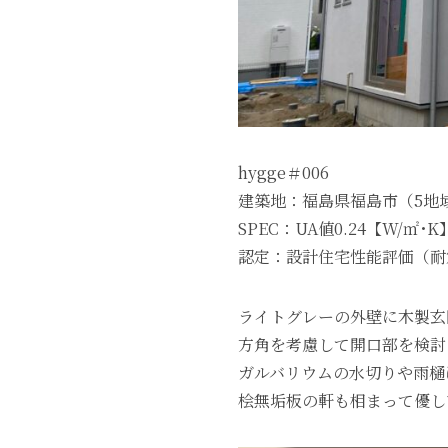
hygge＃006
建築地：福島県福島市（5地
SPEC：UA値0.24【W/㎡･
認定：設計住宅性能評価（耐震
ライトグレーの外壁に木製玄
方角を考慮して開口部を検討
ガルバリウムの水切りや雨樋
桧無垢板の軒も相まって優し